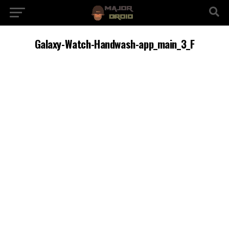
Galaxy-Watch-Handwash-app_main_3_F